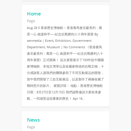
Home
Page
Aug 28 0 香港歷史博物館 – 香港賽馬會呈獻系列：萬
眾一心 維護和平──紀念抗戰勝利八十周年展覽 By
senmedia | Event, Exhibition, Government
Department, Museum | No Comments 《香港賽馬
會呈獻系列：萬眾一心 維護和平──紀念抗戰勝利八十
周年展覽》正式開幕！ 這次展覽展示了183件從中國國
家博物館、本地文博單位及收藏家商借的抗戰文物，十
分感謝客人讓我們的團隊參與了不同互動展品的開發，
當中我們開發了三款互動展品，以及製作了兩條收藏了
戰時照片的影片。 展覽詳情： 地點：香港歷史博物館
日期：8月27日至12月15日 我們誠摯邀請大家前來參
觀，一同感受這段重要的歷史！ Apr 16…
News
Page