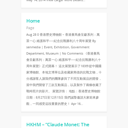
Home
Page
Aug 28 0 香港歷史博物館 – 香港賽馬會呈獻系列：萬
眾一心 維護和平──紀念抗戰勝利八十周年展覽 By
senmedia | Event, Exhibition, Government
Department, Museum | No Comments 《香港賽馬
會呈獻系列：萬眾一心 維護和平──紀念抗戰勝利八十
周年展覽》正式開幕！ 這次展覽展示了183件從中國國
家博物館、本地文博單位及收藏家商借的抗戰文物，十
分感謝客人讓我們的團隊參與了不同互動展品的開發，
當中我們開發了三款互動展品，以及製作了兩條收藏了
戰時照片的影片。 展覽詳情： 地點：香港歷史博物館
日期：8月27日至12月15日 我們誠摯邀請大家前來參
觀，一同感受這段重要的歷史！ Apr 16…
HKHM – “Claude Monet: The