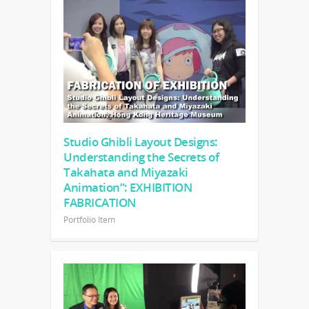
Studio Ghibli Layout Designs:
Understanding the Secrets of
Takahata and Miyazaki
Animation”: EXHIBITION
FABRICATION
Portfolio Item