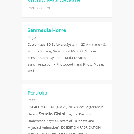
STUDIO PHOTOBOOTH
Portfolio Item
Senmedia Home
Page
Customized 3D Software System – 2D Animation &
Motion Sensing Game Read More >> Motion
Sensing Game System – Multi-Devices
Synchronization – Photobooth and Photo Mosaic
Wall…
Portfolio
Page
…SCALE MACHINE July 21, 2014 View Larger More
Studio Ghibli
Details
Layout Designs:
Understanding the Secrets of Takahata and
Miyazaki Animation”: EXHIBITION FABRICATION
May 14, 2014 View Larger More Details…