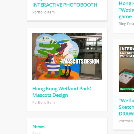
Hong K
INTERACTIVE PHOTOBOOTH
“Wetla
Portfolio Item
game
Blog Pos
Hong Kong Wetland Park:
Mascots Design
“Wetla
Portfolio Item
Sketc
DRAWI
Portfolio
News
Page