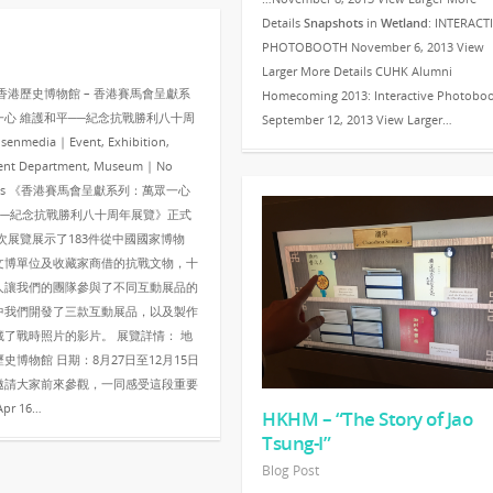
Details
Snapshots
in
Wetland
: INTERACT
PHOTOBOOTH November 6, 2013 View
Larger More Details CUHK Alumni
 0 香港歷史博物館 – 香港賽馬會呈獻系
Homecoming 2013: Interactive Photobo
一心 維護和平──紀念抗戰勝利八十周
September 12, 2013 View Larger…
enmedia | Event, Exhibition,
nt Department, Museum | No
nts 《香港賽馬會呈獻系列：萬眾一心
──紀念抗戰勝利八十周年展覽》正式
次展覽展示了183件從中國國家博物
文博單位及收藏家商借的抗戰文物，十
人讓我們的團隊參與了不同互動展品的
中我們開發了三款互動展品，以及製作
藏了戰時照片的影片。 展覽詳情： 地
史博物館 日期：8月27日至12月15日
邀請大家前來參觀，一同感受這段重要
pr 16…
HKHM – “The Story of Jao
Tsung-I”
Blog Post