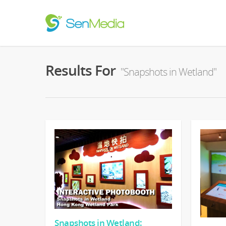
Results For
"Snapshots in Wetland"
Snapshots in Wetland: