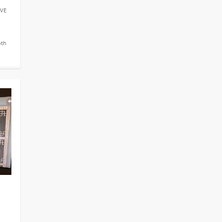
IVE
oth