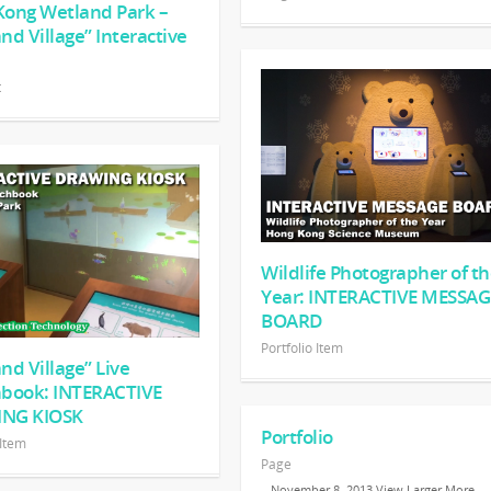
ong Wetland Park –
nd Village” Interactive
t
Wildlife Photographer of t
Year: INTERACTIVE MESSAG
BOARD
Portfolio Item
nd Village” Live
hbook: INTERACTIVE
NG KIOSK
Portfolio
 Item
Page
…November 8, 2013 View Larger More