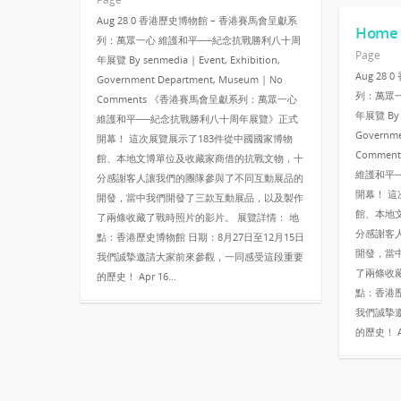
Aug 28 0 香港歷史博物館 – 香港賽馬會呈獻系
Home
列：萬眾一心 維護和平──紀念抗戰勝利八十周
Page
年展覽 By senmedia | Event, Exhibition,
Aug 28
Government Department, Museum | No
列：萬眾
Comments 《香港賽馬會呈獻系列：萬眾一心
年展覽 By s
維護和平──紀念抗戰勝利八十周年展覽》正式
Governme
開幕！ 這次展覽展示了183件從中國國家博物
Comme
館、本地文博單位及收藏家商借的抗戰文物，十
維護和平
分感謝客人讓我們的團隊參與了不同互動展品的
開幕！ 這
開發，當中我們開發了三款互動展品，以及製作
館、本地
了兩條收藏了戰時照片的影片。 展覽詳情： 地
分感謝客
點：香港歷史博物館 日期：8月27日至12月15日
開發，當
我們誠摯邀請大家前來參觀，一同感受這段重要
了兩條收
的歷史！ Apr 16…
點：香港歷
我們誠摯
的歷史！ A